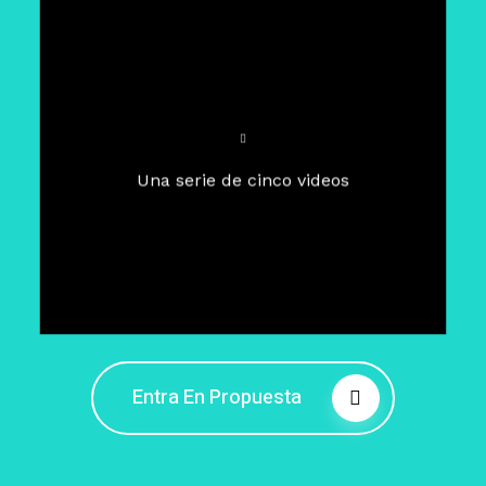
Para un tiempo de
Cuaresma
El camino hacia la libertad
interior
El viaje interior en el presente
Una serie de cinco videos
Barreras de la libertad interior
Fortaleciendo mi libertad
interior
Rompiendo cadenas internas
Entra En Propuesta