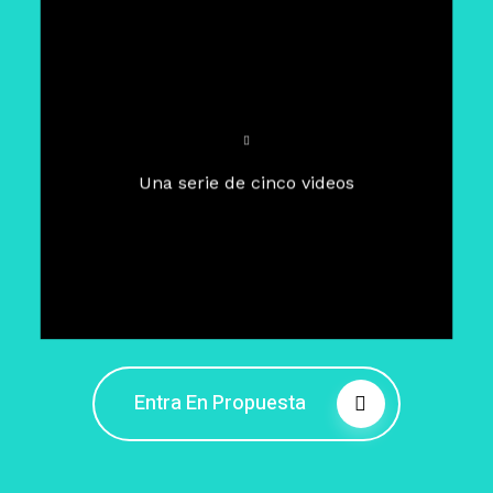
Para un tiempo de
Cuaresma
El camino hacia la libertad
interior
El viaje interior en el presente
Una serie de cinco videos
Barreras de la libertad interior
Fortaleciendo mi libertad
interior
Rompiendo cadenas internas
Entra En Propuesta