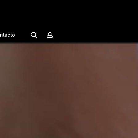
search
account
ntacto