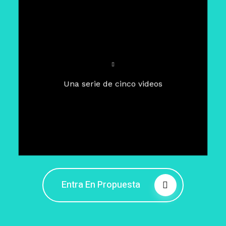
Para un tiempo de
Cuaresma
El camino hacia la libertad
interior
El viaje interior en el presente
Una serie de cinco videos
Barreras de la libertad interior
Fortaleciendo mi libertad
interior
Rompiendo cadenas internas
Entra En Propuesta