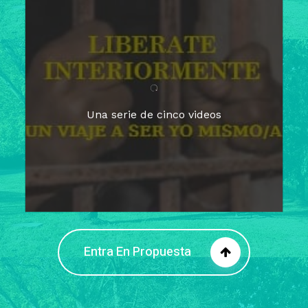
Para un tiempo de
Cuaresma
El camino hacia la libertad
interior
El viaje interior en el presente
Una serie de cinco videos
Barreras de la libertad interior
Fortaleciendo mi libertad
interior
Rompiendo cadenas internas
Entra En Propuesta