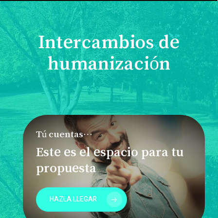
Intercambios de
humanización
Tú cuentas…
Este es el espacio para tu
propuesta
HAZLA LLEGAR