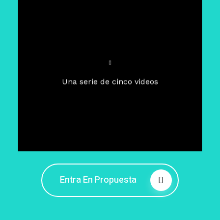
Para un tiempo de
Cuaresma
El camino hacia la libertad
interior
El viaje interior en el presente
Una serie de cinco videos
Barreras de la libertad interior
Fortaleciendo mi libertad
interior
Rompiendo cadenas internas
Entra En Propuesta