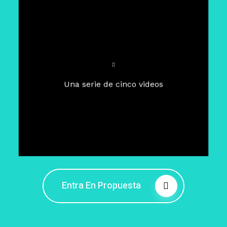
Para un tiempo de
Cuaresma
El camino hacia la libertad
interior
El viaje interior en el presente
Una serie de cinco videos
Barreras de la libertad interior
Fortaleciendo mi libertad
interior
Rompiendo cadenas internas
Entra En Propuesta