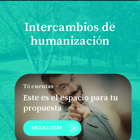
Intercambios de
humanización
Tú cuentas…
Este es el espacio para tu
propuesta
HAZLA LLEGAR