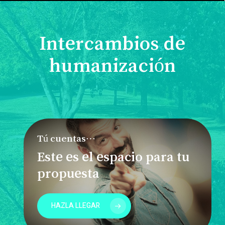
Intercambios de
humanización
Tú cuentas…
Este es el espacio para tu
propuesta
HAZLA LLEGAR