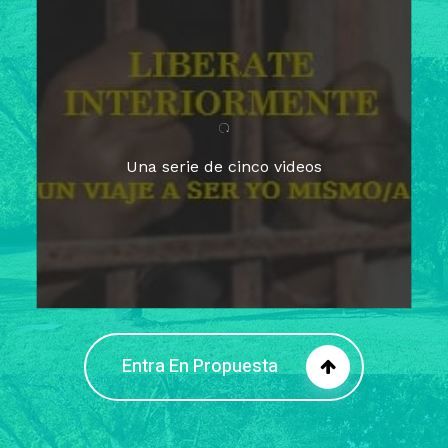
Para un tiempo de
Cuaresma
El camino hacia la libertad
interior
El viaje interior en el presente
Una serie de cinco videos
Barreras de la libertad interior
Fortaleciendo mi libertad
interior
Rompiendo cadenas internas
Entra En Propuesta