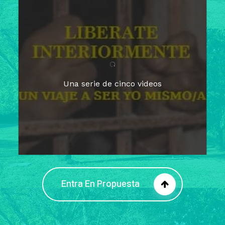
Para un tiempo de
Cuaresma
El camino hacia la libertad
interior
El viaje interior en el presente
Una serie de cinco videos
Barreras de la libertad interior
Fortaleciendo mi libertad
interior
Rompiendo cadenas internas
Entra En Propuesta