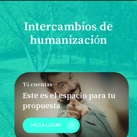
Intercambios de
humanización
Tú cuentas…
Este es el espacio para tu
propuesta
HAZLA LLEGAR