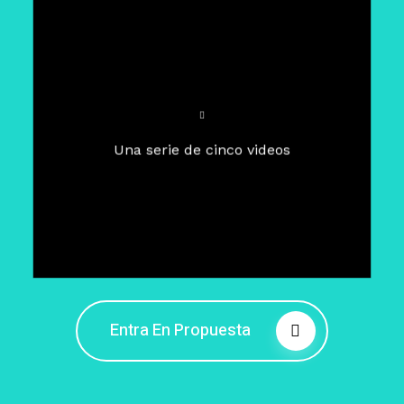
Para un tiempo de
Cuaresma
El camino hacia la libertad
interior
El viaje interior en el presente
Una serie de cinco videos
Barreras de la libertad interior
Fortaleciendo mi libertad
interior
Rompiendo cadenas internas
Entra En Propuesta