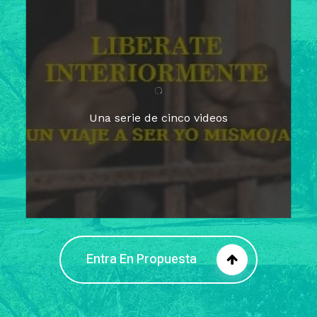
Para un tiempo de
Cuaresma
El camino hacia la libertad
interior
El viaje interior en el presente
Una serie de cinco videos
Barreras de la libertad interior
Fortaleciendo mi libertad
interior
Rompiendo cadenas internas
Entra En Propuesta