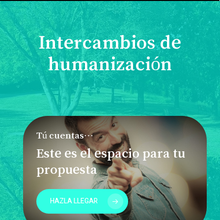
Intercambios de
humanización
Tú cuentas…
Este es el espacio para tu
propuesta
HAZLA LLEGAR