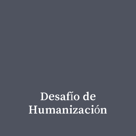
En nuestro servicio
de animación
espiritual asumimos
el…
Desafío de
Humanización