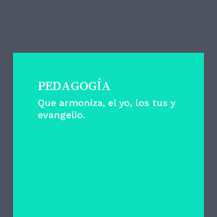
ESTAS SON LAS
CLAVES
PEDAGOGÍA
Que armoniza, el yo, los tus y
evangelio.