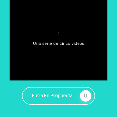
Para un tiempo de
Cuaresma
El camino hacia la libertad
interior
El viaje interior en el presente
Una serie de cinco videos
Barreras de la libertad interior
Fortaleciendo mi libertad
interior
Rompiendo cadenas internas
Entra En Propuesta