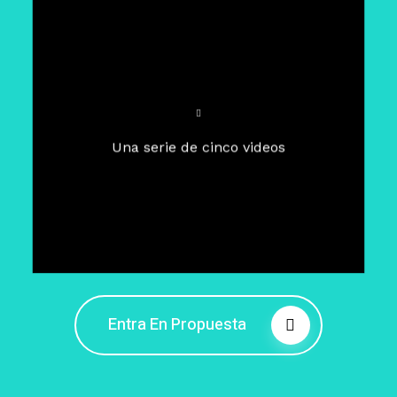
Para un tiempo de
Cuaresma
El camino hacia la libertad
interior
El viaje interior en el presente
Una serie de cinco videos
Barreras de la libertad interior
Fortaleciendo mi libertad
interior
Rompiendo cadenas internas
Entra En Propuesta