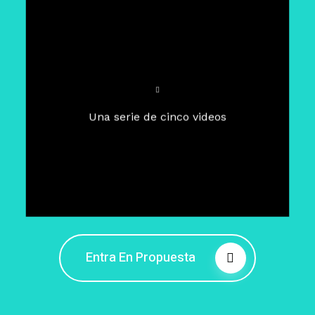
Para un tiempo de
Cuaresma
El camino hacia la libertad
interior
El viaje interior en el presente
Una serie de cinco videos
Barreras de la libertad interior
Fortaleciendo mi libertad
interior
Rompiendo cadenas internas
Entra En Propuesta