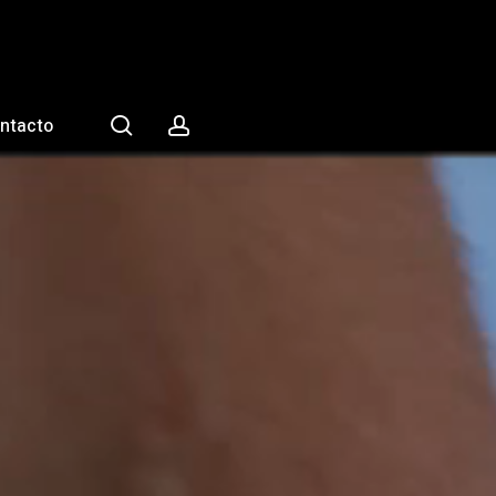
search
account
ntacto