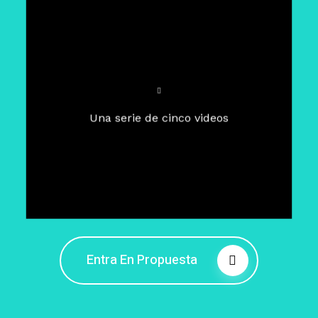
Para un tiempo de
Cuaresma
El camino hacia la libertad
interior
El viaje interior en el presente
Una serie de cinco videos
Barreras de la libertad interior
Fortaleciendo mi libertad
interior
Rompiendo cadenas internas
Entra En Propuesta