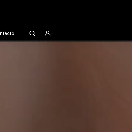
search
account
ntacto