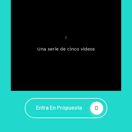
Para un tiempo de
Cuaresma
El camino hacia la libertad
interior
El viaje interior en el presente
Una serie de cinco videos
Barreras de la libertad interior
Fortaleciendo mi libertad
interior
Rompiendo cadenas internas
Entra En Propuesta