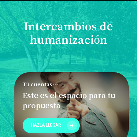
Intercambios de
humanización
Tú cuentas…
Este es el espacio para tu
propuesta
HAZLA LLEGAR