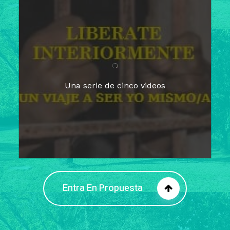
Para un tiempo de
Cuaresma
El camino hacia la libertad
interior
El viaje interior en el presente
Una serie de cinco videos
Barreras de la libertad interior
Fortaleciendo mi libertad
interior
Rompiendo cadenas internas
Entra En Propuesta