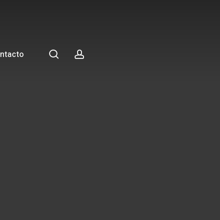
search
account
ntacto