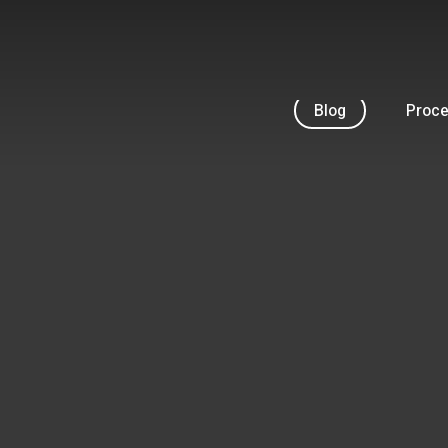
Skip
to
main
content
Blog
Proc