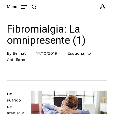
Skip
Menu
to
search
acc
main
content
Fibromialgia: La
omnipresente (1)
By
Bernat
17/10/2019
Escuchar lo
Cotidiano
He
sufrido
un
ataque y