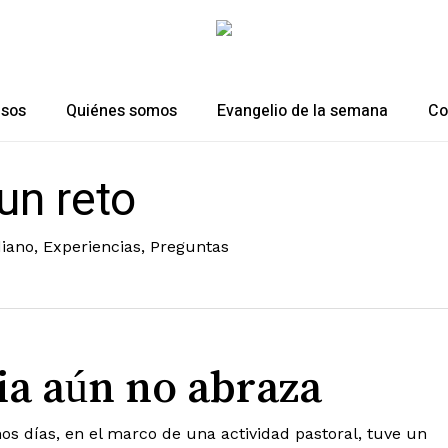
esos
Quiénes somos
Evangelio de la semana
Co
un reto
diano
,
Experiencias
,
Preguntas
sia aún no abraza
os días, en el marco de una actividad pastoral, tuve un