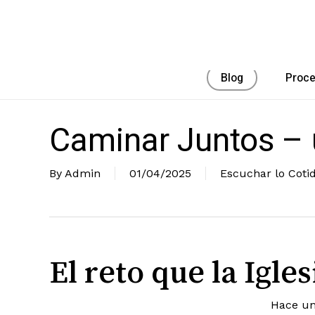
Skip
to
main
content
Blog
Proc
Caminar Juntos – 
By
Admin
01/04/2025
Escuchar lo Coti
El reto que la Igle
Hace un