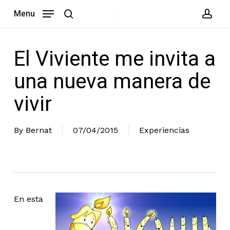
Skip
Menu
to
search
acc
main
content
El Viviente me invita a
una nueva manera de
vivir
By
Bernat
07/04/2015
Experiencias
En esta